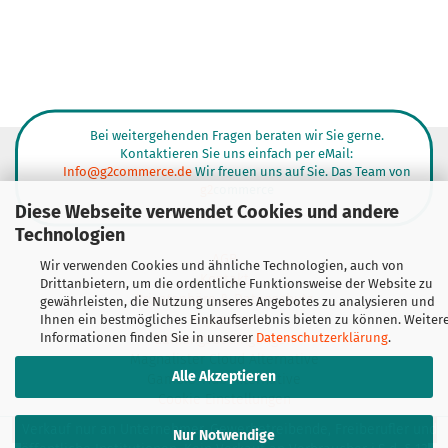
Bei weitergehenden Fragen beraten wir Sie gerne.
Kontaktieren Sie uns einfach per eMail:
Info@g2commerce.de
Wir freuen uns auf Sie. Das Team von
g2
commerce
Diese Webseite verwendet Cookies und andere
Technologien
AGB
Wir verwenden Cookies und ähnliche Technologien, auch von
Kontakt
Drittanbietern, um die ordentliche Funktionsweise der Website zu
Privatsphäre & Datenschutz
gewährleisten, die Nutzung unseres Angebotes zu analysieren und
Impressum
Ihnen ein bestmögliches Einkaufserlebnis bieten zu können. Weiter
Informationen finden Sie in unserer
Datenschutzerklärung
.
Zahlungsbedingungen
Magnalister Cloud Alternative
Alle Akzeptieren
Gambio-Hub Alternative
Cookie Einstellungen
Verkauf nur an Unternehmer, Gewerbetreibende, Freiberufler und
Nur Notwendige